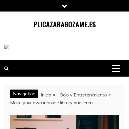
Saltar
al
contenido
PLICAZARAGOZAME.ES
BLOG DE NOTICIAS
Navigation
Inicio
Ocio y Entretenimiento
Make your own inhouse library and learn