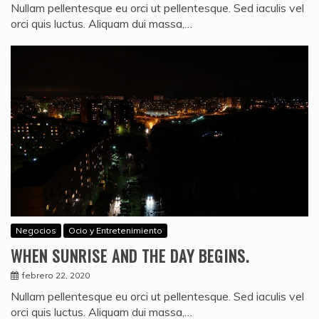
Nullam pellentesque eu orci ut pellentesque. Sed iaculis vel
orci quis luctus. Aliquam dui massa,…
Negocios
Ocio y Entretenimiento
WHEN SUNRISE AND THE DAY BEGINS.
febrero 22, 2020
Nullam pellentesque eu orci ut pellentesque. Sed iaculis vel
orci quis luctus. Aliquam dui massa,…