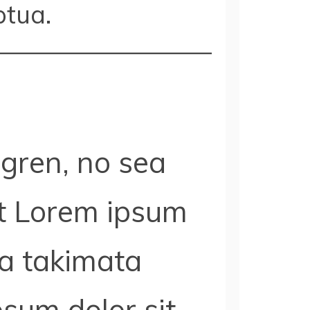
ptua.
rgren, no sea
t Lorem ipsum
ea takimata
sum dolor sit