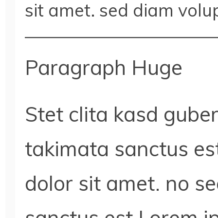
sit amet. sed diam volu
Paragraph Huge
Stet clita kasd gube
takimata sanctus es
dolor sit amet. no s
sanctus est Lorem ip