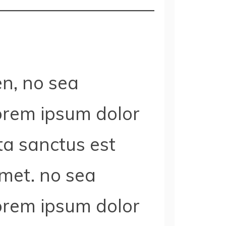
en, no sea
orem ipsum dolor
ta sanctus est
amet. no sea
orem ipsum dolor